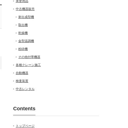
未使用品
中古機器販売
射出成型機
取出機
乾燥機
金型温調機
粉砕機
その他付帯機器
各種クレーン施工
自動機器
検査装置
中古レンタル
Contents
トップページ