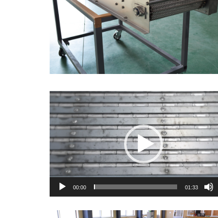
動
画
プ
レ
ー
ヤ
00:00
01:33
ー