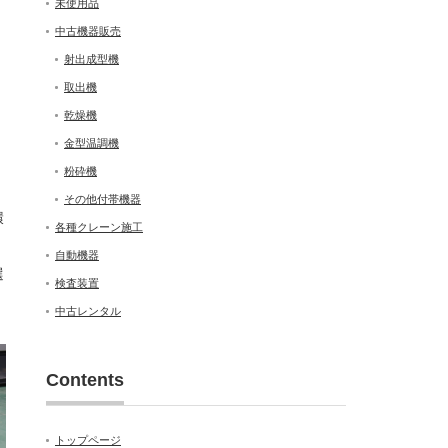
未使用品
中古機器販売
射出成型機
取出機
乾燥機
金型温調機
粉砕機
その他付帯機器
環
各種クレーン施工
自動機器
選
検査装置
中古レンタル
Contents
トップページ