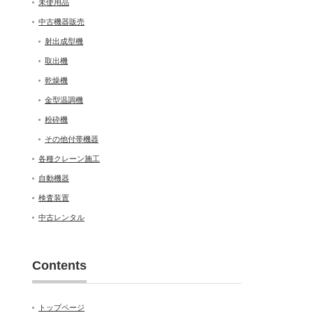
未使用品
中古機器販売
射出成型機
取出機
乾燥機
金型温調機
粉砕機
その他付帯機器
各種クレーン施工
自動機器
検査装置
中古レンタル
Contents
トップページ